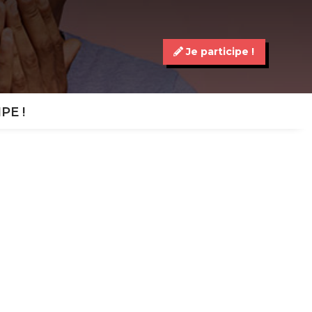
Je participe !
IPE !