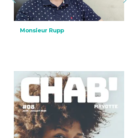
Monsieur Rupp
M