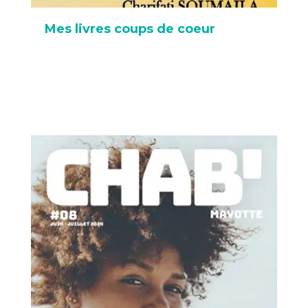
Mes livres coups de coeur
Co
le